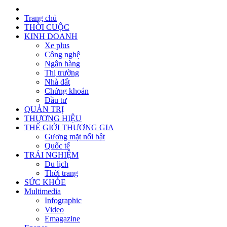
Trang chủ
THỜI CUỘC
KINH DOANH
Xe plus
Công nghệ
Ngân hàng
Thị trường
Nhà đất
Chứng khoán
Đầu tư
QUẢN TRỊ
THƯƠNG HIỆU
THẾ GIỚI THƯƠNG GIA
Gương mặt nổi bật
Quốc tế
TRẢI NGHIỆM
Du lịch
Thời trang
SỨC KHỎE
Multimedia
Infographic
Video
Emagazine