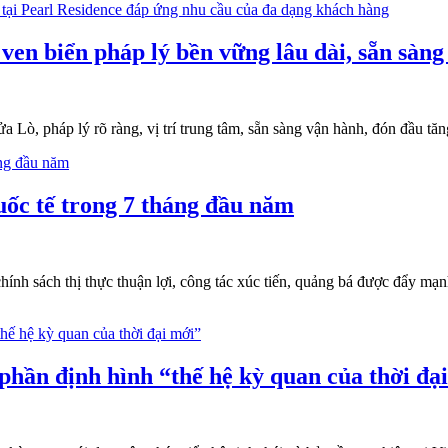
en biển pháp lý bền vững lâu dài, sẵn sàng
Lò, pháp lý rõ ràng, vị trí trung tâm, sẵn sàng vận hành, đón đầu tăng
ốc tế trong 7 tháng đầu năm
hính sách thị thực thuận lợi, công tác xúc tiến, quảng bá được đẩy mạn
phần định hình “thế hệ kỳ quan của thời đạ