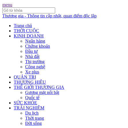
menu
Thương gia - Thông tin cập nhật, quan điểm độc lập
Trang chủ
THỜI CUỘC
KINH DOANH
Ngân hàng
Chứng khoán
Đầu tư
Nhà đất
Thị trường
Công nghệ
Xe plus
QUẢN TRỊ
THƯƠNG HIỆU
THẾ GIỚI THƯƠNG GIA
Gương mặt nổi bật
Quốc tế
SỨC KHỎE
TRẢI NGHIỆM
Du lịch
Thời trang
Đời sống