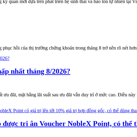
ỳ quan mới dựa trên phát triển hệ sinh thái và bảo tồn tự nhiên tại Vi
 phục hồi của thị trường chứng khoán trong tháng 8 trở nên rõ nét hơ
hấp nhất tháng 8/2026?
uất ưu đãi, mặt bằng lãi suất sau ưu đãi vẫn duy trì ở mức cao. Điều n
 được tri ân Voucher NobleX Point, có thể 