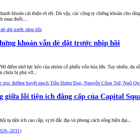
à thanh khoản cải thiện rõ rệt. Dù vậy, các công ty chứng khoán cho rằ
ánh mua đuổi…
chứng khoán vẫn dè dặt trước nhịp hồi
1.700 điểm nhờ lực kéo của nhóm cổ phiếu vốn hóa lớn. Tuy nhiên, đa 
n chưa bị phá vỡ...
giữa lõi tiện ích đẳng cấp của Capital Squ
 tụ tiện ích cao cấp, vị trí đắc địa và phong cách sống hiện đại...