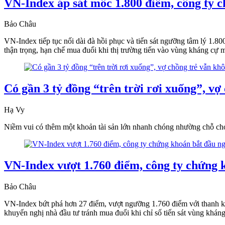
VN-Index áp sát mốc 1.800 điểm, công ty 
Bảo Châu
VN-Index tiếp tục nối dài đà hồi phục và tiến sát ngưỡng tâm lý 1.
thận trọng, hạn chế mua đuổi khi thị trường tiến vào vùng kháng cự m
Có gần 3 tỷ đồng “trên trời rơi xuống”, v
Hạ Vy
Niềm vui có thêm một khoản tài sản lớn nhanh chóng nhường chỗ cho 
VN-Index vượt 1.760 điểm, công ty chứng k
Bảo Châu
VN-Index bứt phá hơn 27 điểm, vượt ngưỡng 1.760 điểm với thanh khoả
khuyến nghị nhà đầu tư tránh mua đuổi khi chỉ số tiến sát vùng khán