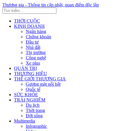
Thương gia - Thông tin cập nhật, quan điểm độc lập
THỜI CUỘC
KINH DOANH
Ngân hàng
Chứng khoán
Đầu tư
Nhà đất
Thị trường
Công nghệ
Xe plus
QUẢN TRỊ
THƯƠNG HIỆU
THẾ GIỚI THƯƠNG GIA
Gương mặt nổi bật
Quốc tế
SỨC KHỎE
TRẢI NGHIỆM
Du lịch
Thời trang
Đời sống
Multimedia
Infographic