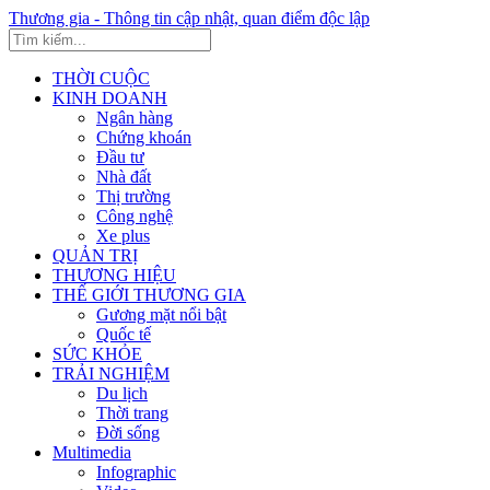
Thương gia - Thông tin cập nhật, quan điểm độc lập
THỜI CUỘC
KINH DOANH
Ngân hàng
Chứng khoán
Đầu tư
Nhà đất
Thị trường
Công nghệ
Xe plus
QUẢN TRỊ
THƯƠNG HIỆU
THẾ GIỚI THƯƠNG GIA
Gương mặt nổi bật
Quốc tế
SỨC KHỎE
TRẢI NGHIỆM
Du lịch
Thời trang
Đời sống
Multimedia
Infographic