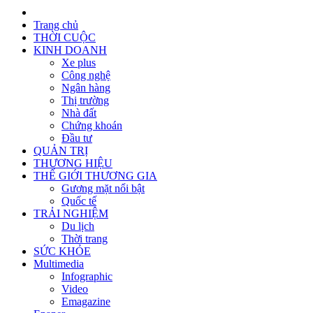
Trang chủ
THỜI CUỘC
KINH DOANH
Xe plus
Công nghệ
Ngân hàng
Thị trường
Nhà đất
Chứng khoán
Đầu tư
QUẢN TRỊ
THƯƠNG HIỆU
THẾ GIỚI THƯƠNG GIA
Gương mặt nổi bật
Quốc tế
TRẢI NGHIỆM
Du lịch
Thời trang
SỨC KHỎE
Multimedia
Infographic
Video
Emagazine