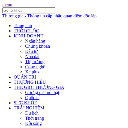
menu
Thương gia - Thông tin cập nhật, quan điểm độc lập
Trang chủ
THỜI CUỘC
KINH DOANH
Ngân hàng
Chứng khoán
Đầu tư
Nhà đất
Thị trường
Công nghệ
Xe plus
QUẢN TRỊ
THƯƠNG HIỆU
THẾ GIỚI THƯƠNG GIA
Gương mặt nổi bật
Quốc tế
SỨC KHỎE
TRẢI NGHIỆM
Du lịch
Thời trang
Đời sống