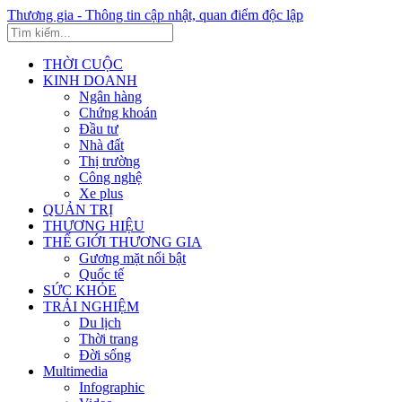
Thương gia - Thông tin cập nhật, quan điểm độc lập
THỜI CUỘC
KINH DOANH
Ngân hàng
Chứng khoán
Đầu tư
Nhà đất
Thị trường
Công nghệ
Xe plus
QUẢN TRỊ
THƯƠNG HIỆU
THẾ GIỚI THƯƠNG GIA
Gương mặt nổi bật
Quốc tế
SỨC KHỎE
TRẢI NGHIỆM
Du lịch
Thời trang
Đời sống
Multimedia
Infographic