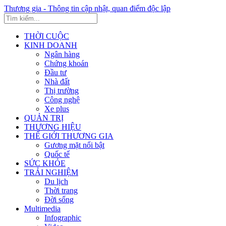
Thương gia - Thông tin cập nhật, quan điểm độc lập
THỜI CUỘC
KINH DOANH
Ngân hàng
Chứng khoán
Đầu tư
Nhà đất
Thị trường
Công nghệ
Xe plus
QUẢN TRỊ
THƯƠNG HIỆU
THẾ GIỚI THƯƠNG GIA
Gương mặt nổi bật
Quốc tế
SỨC KHỎE
TRẢI NGHIỆM
Du lịch
Thời trang
Đời sống
Multimedia
Infographic