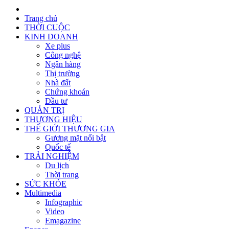
Trang chủ
THỜI CUỘC
KINH DOANH
Xe plus
Công nghệ
Ngân hàng
Thị trường
Nhà đất
Chứng khoán
Đầu tư
QUẢN TRỊ
THƯƠNG HIỆU
THẾ GIỚI THƯƠNG GIA
Gương mặt nổi bật
Quốc tế
TRẢI NGHIỆM
Du lịch
Thời trang
SỨC KHỎE
Multimedia
Infographic
Video
Emagazine