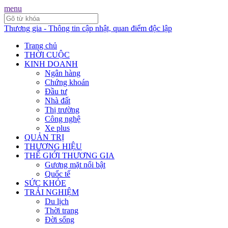
menu
Thương gia - Thông tin cập nhật, quan điểm độc lập
Trang chủ
THỜI CUỘC
KINH DOANH
Ngân hàng
Chứng khoán
Đầu tư
Nhà đất
Thị trường
Công nghệ
Xe plus
QUẢN TRỊ
THƯƠNG HIỆU
THẾ GIỚI THƯƠNG GIA
Gương mặt nổi bật
Quốc tế
SỨC KHỎE
TRẢI NGHIỆM
Du lịch
Thời trang
Đời sống