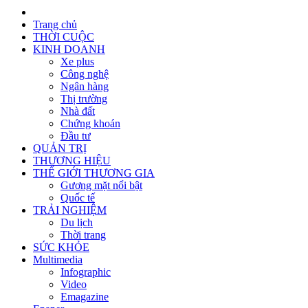
Trang chủ
THỜI CUỘC
KINH DOANH
Xe plus
Công nghệ
Ngân hàng
Thị trường
Nhà đất
Chứng khoán
Đầu tư
QUẢN TRỊ
THƯƠNG HIỆU
THẾ GIỚI THƯƠNG GIA
Gương mặt nổi bật
Quốc tế
TRẢI NGHIỆM
Du lịch
Thời trang
SỨC KHỎE
Multimedia
Infographic
Video
Emagazine