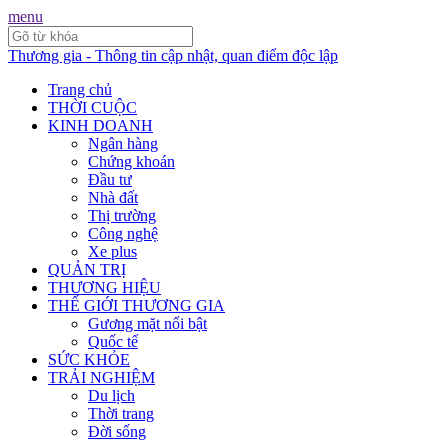
menu
Thương gia - Thông tin cập nhật, quan điểm độc lập
Trang chủ
THỜI CUỘC
KINH DOANH
Ngân hàng
Chứng khoán
Đầu tư
Nhà đất
Thị trường
Công nghệ
Xe plus
QUẢN TRỊ
THƯƠNG HIỆU
THẾ GIỚI THƯƠNG GIA
Gương mặt nổi bật
Quốc tế
SỨC KHỎE
TRẢI NGHIỆM
Du lịch
Thời trang
Đời sống