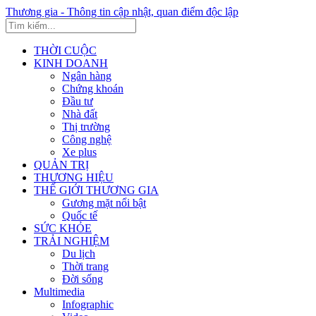
Thương gia - Thông tin cập nhật, quan điểm độc lập
THỜI CUỘC
KINH DOANH
Ngân hàng
Chứng khoán
Đầu tư
Nhà đất
Thị trường
Công nghệ
Xe plus
QUẢN TRỊ
THƯƠNG HIỆU
THẾ GIỚI THƯƠNG GIA
Gương mặt nổi bật
Quốc tế
SỨC KHỎE
TRẢI NGHIỆM
Du lịch
Thời trang
Đời sống
Multimedia
Infographic