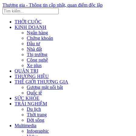
Thương gia - Thông tin cập nhật, quan điểm độc lập
THỜI CUỘC
KINH DOANH
Ngân hàng
Chứng khoán
Đầu tư
Nhà đất
Thị trường
Công nghệ
Xe plus
QUẢN TRỊ
THƯƠNG HIỆU
THẾ GIỚI THƯƠNG GIA
Gương mặt nổi bật
Quốc tế
SỨC KHỎE
TRẢI NGHIỆM
Du lịch
Thời trang
Đời sống
Multimedia
Infographic