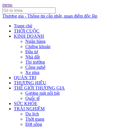
menu
Thương gia - Thông tin cập nhật, quan điểm độc lập
Trang chủ
THỜI CUỘC
KINH DOANH
Ngân hàng
Chứng khoán
Đầu tư
Nhà đất
Thị trường
Công nghệ
Xe plus
QUẢN TRỊ
THƯƠNG HIỆU
THẾ GIỚI THƯƠNG GIA
Gương mặt nổi bật
Quốc tế
SỨC KHỎE
TRẢI NGHIỆM
Du lịch
Thời trang
Đời sống