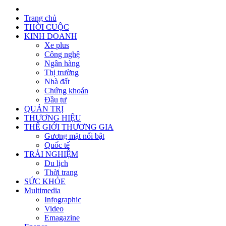
Trang chủ
THỜI CUỘC
KINH DOANH
Xe plus
Công nghệ
Ngân hàng
Thị trường
Nhà đất
Chứng khoán
Đầu tư
QUẢN TRỊ
THƯƠNG HIỆU
THẾ GIỚI THƯƠNG GIA
Gương mặt nổi bật
Quốc tế
TRẢI NGHIỆM
Du lịch
Thời trang
SỨC KHỎE
Multimedia
Infographic
Video
Emagazine