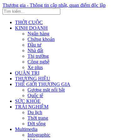
Thương gia - Thông tin cập nhật, quan điểm độc lập
THỜI CUỘC
KINH DOANH
Ngân hàng
Chứng khoán
Đầu tư
Nhà đất
Thị trường
Công nghệ
Xe plus
QUẢN TRỊ
THƯƠNG HIỆU
THẾ GIỚI THƯƠNG GIA
Gương mặt nổi bật
Quốc tế
SỨC KHỎE
TRẢI NGHIỆM
Du lịch
Thời trang
Đời sống
Multimedia
Infographic