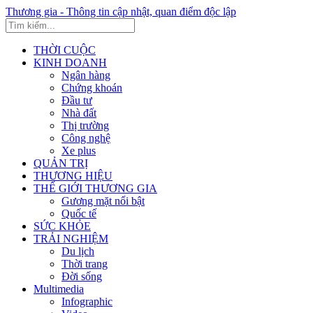
Thương gia - Thông tin cập nhật, quan điểm độc lập
THỜI CUỘC
KINH DOANH
Ngân hàng
Chứng khoán
Đầu tư
Nhà đất
Thị trường
Công nghệ
Xe plus
QUẢN TRỊ
THƯƠNG HIỆU
THẾ GIỚI THƯƠNG GIA
Gương mặt nổi bật
Quốc tế
SỨC KHỎE
TRẢI NGHIỆM
Du lịch
Thời trang
Đời sống
Multimedia
Infographic