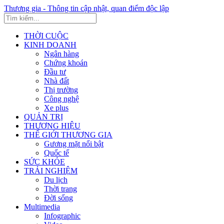
Thương gia - Thông tin cập nhật, quan điểm độc lập
THỜI CUỘC
KINH DOANH
Ngân hàng
Chứng khoán
Đầu tư
Nhà đất
Thị trường
Công nghệ
Xe plus
QUẢN TRỊ
THƯƠNG HIỆU
THẾ GIỚI THƯƠNG GIA
Gương mặt nổi bật
Quốc tế
SỨC KHỎE
TRẢI NGHIỆM
Du lịch
Thời trang
Đời sống
Multimedia
Infographic