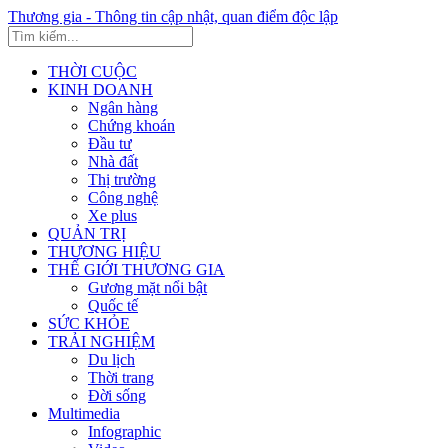
Thương gia - Thông tin cập nhật, quan điểm độc lập
THỜI CUỘC
KINH DOANH
Ngân hàng
Chứng khoán
Đầu tư
Nhà đất
Thị trường
Công nghệ
Xe plus
QUẢN TRỊ
THƯƠNG HIỆU
THẾ GIỚI THƯƠNG GIA
Gương mặt nổi bật
Quốc tế
SỨC KHỎE
TRẢI NGHIỆM
Du lịch
Thời trang
Đời sống
Multimedia
Infographic