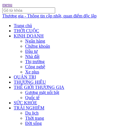
menu
Thương gia - Thông tin cập nhật, quan điểm độc lập
Trang chủ
THỜI CUỘC
KINH DOANH
Ngân hàng
Chứng khoán
Đầu tư
Nhà đất
Thị trường
Công nghệ
Xe plus
QUẢN TRỊ
THƯƠNG HIỆU
THẾ GIỚI THƯƠNG GIA
Gương mặt nổi bật
Quốc tế
SỨC KHỎE
TRẢI NGHIỆM
Du lịch
Thời trang
Đời sống