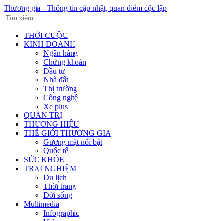
Thương gia - Thông tin cập nhật, quan điểm độc lập
THỜI CUỘC
KINH DOANH
Ngân hàng
Chứng khoán
Đầu tư
Nhà đất
Thị trường
Công nghệ
Xe plus
QUẢN TRỊ
THƯƠNG HIỆU
THẾ GIỚI THƯƠNG GIA
Gương mặt nổi bật
Quốc tế
SỨC KHỎE
TRẢI NGHIỆM
Du lịch
Thời trang
Đời sống
Multimedia
Infographic