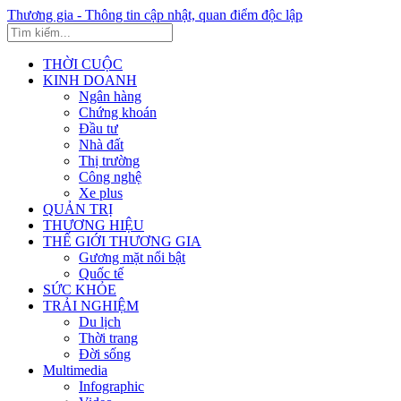
Thương gia - Thông tin cập nhật, quan điểm độc lập
THỜI CUỘC
KINH DOANH
Ngân hàng
Chứng khoán
Đầu tư
Nhà đất
Thị trường
Công nghệ
Xe plus
QUẢN TRỊ
THƯƠNG HIỆU
THẾ GIỚI THƯƠNG GIA
Gương mặt nổi bật
Quốc tế
SỨC KHỎE
TRẢI NGHIỆM
Du lịch
Thời trang
Đời sống
Multimedia
Infographic