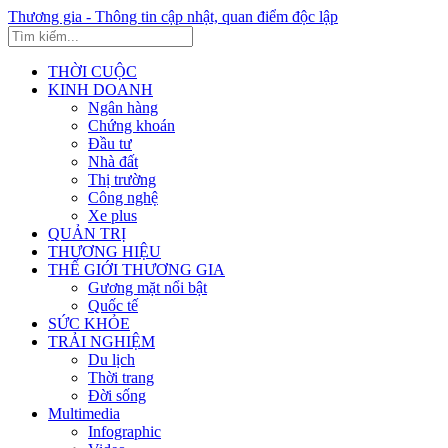
Thương gia - Thông tin cập nhật, quan điểm độc lập
THỜI CUỘC
KINH DOANH
Ngân hàng
Chứng khoán
Đầu tư
Nhà đất
Thị trường
Công nghệ
Xe plus
QUẢN TRỊ
THƯƠNG HIỆU
THẾ GIỚI THƯƠNG GIA
Gương mặt nổi bật
Quốc tế
SỨC KHỎE
TRẢI NGHIỆM
Du lịch
Thời trang
Đời sống
Multimedia
Infographic