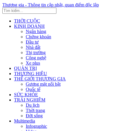
Thương gia - Thông tin cập nhật, quan điểm độc lập
THỜI CUỘC
KINH DOANH
Ngân hàng
Chứng khoán
Đầu tư
Nhà đất
Thị trường
Công nghệ
Xe plus
QUẢN TRỊ
THƯƠNG HIỆU
THẾ GIỚI THƯƠNG GIA
Gương mặt nổi bật
Quốc tế
SỨC KHỎE
TRẢI NGHIỆM
Du lịch
Thời trang
Đời sống
Multimedia
Infographic