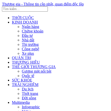
Thương gia - Thông tin cập nhật, quan điểm độc lập
THỜI CUỘC
KINH DOANH
Ngân hàng
Chứng khoán
Đầu tư
Nhà đất
Thị trường
Công nghệ
Xe plus
QUẢN TRỊ
THƯƠNG HIỆU
THẾ GIỚI THƯƠNG GIA
Gương mặt nổi bật
Quốc tế
SỨC KHỎE
TRẢI NGHIỆM
Du lịch
Thời trang
Đời sống
Multimedia
Infographic