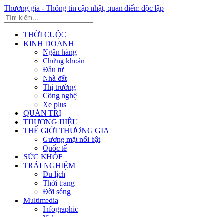
Thương gia - Thông tin cập nhật, quan điểm độc lập
THỜI CUỘC
KINH DOANH
Ngân hàng
Chứng khoán
Đầu tư
Nhà đất
Thị trường
Công nghệ
Xe plus
QUẢN TRỊ
THƯƠNG HIỆU
THẾ GIỚI THƯƠNG GIA
Gương mặt nổi bật
Quốc tế
SỨC KHỎE
TRẢI NGHIỆM
Du lịch
Thời trang
Đời sống
Multimedia
Infographic