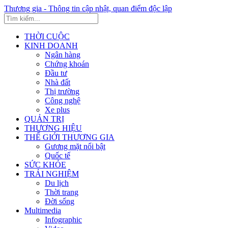
Thương gia - Thông tin cập nhật, quan điểm độc lập
THỜI CUỘC
KINH DOANH
Ngân hàng
Chứng khoán
Đầu tư
Nhà đất
Thị trường
Công nghệ
Xe plus
QUẢN TRỊ
THƯƠNG HIỆU
THẾ GIỚI THƯƠNG GIA
Gương mặt nổi bật
Quốc tế
SỨC KHỎE
TRẢI NGHIỆM
Du lịch
Thời trang
Đời sống
Multimedia
Infographic