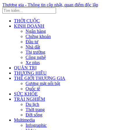
Thương gia - Thông tin cập nhật, quan điểm độc lập
THỜI CUỘC
KINH DOANH
Ngân hàng
Chứng khoán
Đầu tư
Nhà đất
Thị trường
Công nghệ
Xe plus
QUẢN TRỊ
THƯƠNG HIỆU
THẾ GIỚI THƯƠNG GIA
Gương mặt nổi bật
Quốc tế
SỨC KHỎE
TRẢI NGHIỆM
Du lịch
Thời trang
Đời sống
Multimedia
Infographic