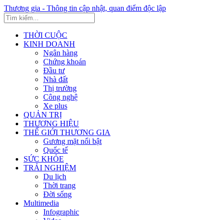
Thương gia - Thông tin cập nhật, quan điểm độc lập
THỜI CUỘC
KINH DOANH
Ngân hàng
Chứng khoán
Đầu tư
Nhà đất
Thị trường
Công nghệ
Xe plus
QUẢN TRỊ
THƯƠNG HIỆU
THẾ GIỚI THƯƠNG GIA
Gương mặt nổi bật
Quốc tế
SỨC KHỎE
TRẢI NGHIỆM
Du lịch
Thời trang
Đời sống
Multimedia
Infographic