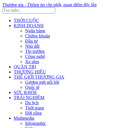
Thương gia - Thông tin cập nhật, quan điểm độc lập
THỜI CUỘC
KINH DOANH
Ngân hàng
Chứng khoán
Đầu tư
Nhà đất
Thị trường
Công nghệ
Xe plus
QUẢN TRỊ
THƯƠNG HIỆU
THẾ GIỚI THƯƠNG GIA
Gương mặt nổi bật
Quốc tế
SỨC KHỎE
TRẢI NGHIỆM
Du lịch
Thời trang
Đời sống
Multimedia
Infographic