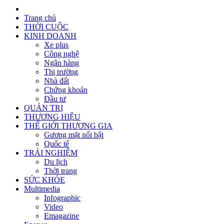
Trang chủ
THỜI CUỘC
KINH DOANH
Xe plus
Công nghệ
Ngân hàng
Thị trường
Nhà đất
Chứng khoán
Đầu tư
QUẢN TRỊ
THƯƠNG HIỆU
THẾ GIỚI THƯƠNG GIA
Gương mặt nổi bật
Quốc tế
TRẢI NGHIỆM
Du lịch
Thời trang
SỨC KHỎE
Multimedia
Infographic
Video
Emagazine