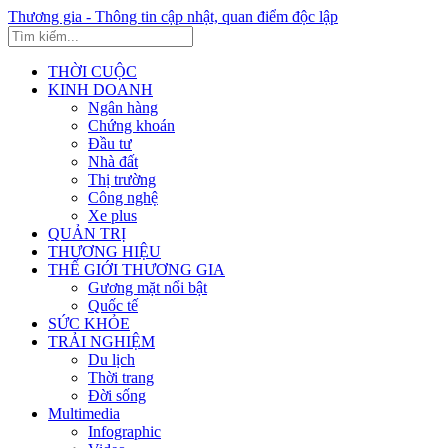
Thương gia - Thông tin cập nhật, quan điểm độc lập
THỜI CUỘC
KINH DOANH
Ngân hàng
Chứng khoán
Đầu tư
Nhà đất
Thị trường
Công nghệ
Xe plus
QUẢN TRỊ
THƯƠNG HIỆU
THẾ GIỚI THƯƠNG GIA
Gương mặt nổi bật
Quốc tế
SỨC KHỎE
TRẢI NGHIỆM
Du lịch
Thời trang
Đời sống
Multimedia
Infographic