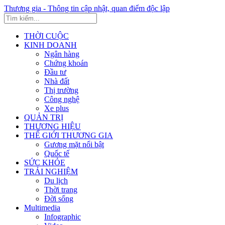
Thương gia - Thông tin cập nhật, quan điểm độc lập
THỜI CUỘC
KINH DOANH
Ngân hàng
Chứng khoán
Đầu tư
Nhà đất
Thị trường
Công nghệ
Xe plus
QUẢN TRỊ
THƯƠNG HIỆU
THẾ GIỚI THƯƠNG GIA
Gương mặt nổi bật
Quốc tế
SỨC KHỎE
TRẢI NGHIỆM
Du lịch
Thời trang
Đời sống
Multimedia
Infographic