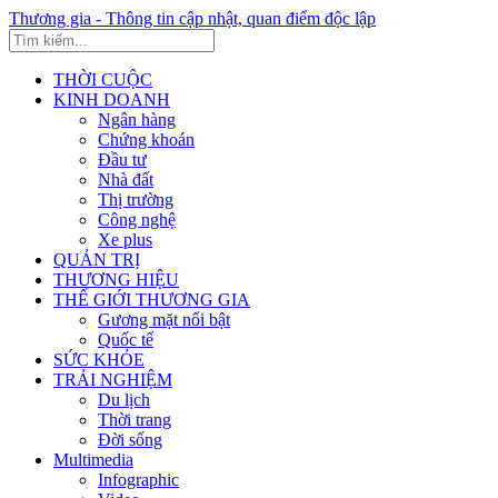
Thương gia - Thông tin cập nhật, quan điểm độc lập
THỜI CUỘC
KINH DOANH
Ngân hàng
Chứng khoán
Đầu tư
Nhà đất
Thị trường
Công nghệ
Xe plus
QUẢN TRỊ
THƯƠNG HIỆU
THẾ GIỚI THƯƠNG GIA
Gương mặt nổi bật
Quốc tế
SỨC KHỎE
TRẢI NGHIỆM
Du lịch
Thời trang
Đời sống
Multimedia
Infographic