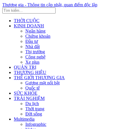
Thương gia - Thông tin cập nhật, quan điểm độc lập
THỜI CUỘC
KINH DOANH
Ngân hàng
Chứng khoán
Đầu tư
Nhà đất
Thị trường
Công nghệ
Xe plus
QUẢN TRỊ
THƯƠNG HIỆU
THẾ GIỚI THƯƠNG GIA
Gương mặt nổi bật
Quốc tế
SỨC KHỎE
TRẢI NGHIỆM
Du lịch
Thời trang
Đời sống
Multimedia
Infographic