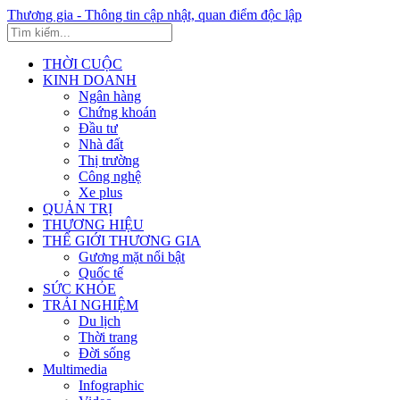
Thương gia - Thông tin cập nhật, quan điểm độc lập
THỜI CUỘC
KINH DOANH
Ngân hàng
Chứng khoán
Đầu tư
Nhà đất
Thị trường
Công nghệ
Xe plus
QUẢN TRỊ
THƯƠNG HIỆU
THẾ GIỚI THƯƠNG GIA
Gương mặt nổi bật
Quốc tế
SỨC KHỎE
TRẢI NGHIỆM
Du lịch
Thời trang
Đời sống
Multimedia
Infographic