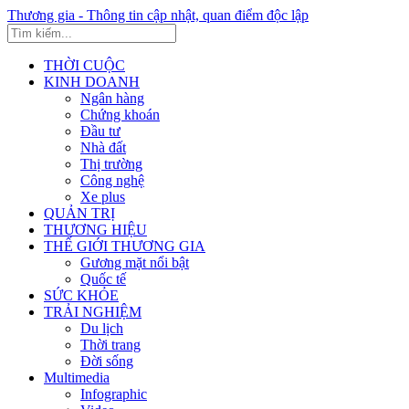
Thương gia - Thông tin cập nhật, quan điểm độc lập
THỜI CUỘC
KINH DOANH
Ngân hàng
Chứng khoán
Đầu tư
Nhà đất
Thị trường
Công nghệ
Xe plus
QUẢN TRỊ
THƯƠNG HIỆU
THẾ GIỚI THƯƠNG GIA
Gương mặt nổi bật
Quốc tế
SỨC KHỎE
TRẢI NGHIỆM
Du lịch
Thời trang
Đời sống
Multimedia
Infographic