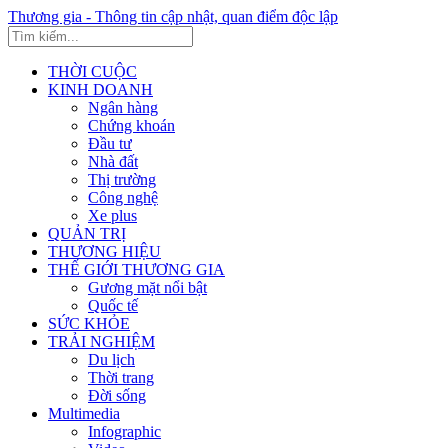
Thương gia - Thông tin cập nhật, quan điểm độc lập
THỜI CUỘC
KINH DOANH
Ngân hàng
Chứng khoán
Đầu tư
Nhà đất
Thị trường
Công nghệ
Xe plus
QUẢN TRỊ
THƯƠNG HIỆU
THẾ GIỚI THƯƠNG GIA
Gương mặt nổi bật
Quốc tế
SỨC KHỎE
TRẢI NGHIỆM
Du lịch
Thời trang
Đời sống
Multimedia
Infographic