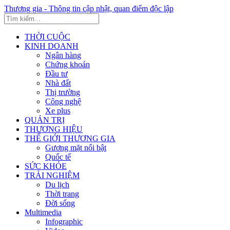
Thương gia - Thông tin cập nhật, quan điểm độc lập
THỜI CUỘC
KINH DOANH
Ngân hàng
Chứng khoán
Đầu tư
Nhà đất
Thị trường
Công nghệ
Xe plus
QUẢN TRỊ
THƯƠNG HIỆU
THẾ GIỚI THƯƠNG GIA
Gương mặt nổi bật
Quốc tế
SỨC KHỎE
TRẢI NGHIỆM
Du lịch
Thời trang
Đời sống
Multimedia
Infographic