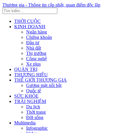
Thương gia - Thông tin cập nhật, quan điểm độc lập
THỜI CUỘC
KINH DOANH
Ngân hàng
Chứng khoán
Đầu tư
Nhà đất
Thị trường
Công nghệ
Xe plus
QUẢN TRỊ
THƯƠNG HIỆU
THẾ GIỚI THƯƠNG GIA
Gương mặt nổi bật
Quốc tế
SỨC KHỎE
TRẢI NGHIỆM
Du lịch
Thời trang
Đời sống
Multimedia
Infographic