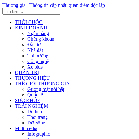
Thương gia - Thông tin cập nhật, quan điểm độc lập
THỜI CUỘC
KINH DOANH
Ngân hàng
Chứng khoán
Đầu tư
Nhà đất
Thị trường
Công nghệ
Xe plus
QUẢN TRỊ
THƯƠNG HIỆU
THẾ GIỚI THƯƠNG GIA
Gương mặt nổi bật
Quốc tế
SỨC KHỎE
TRẢI NGHIỆM
Du lịch
Thời trang
Đời sống
Multimedia
Infographic