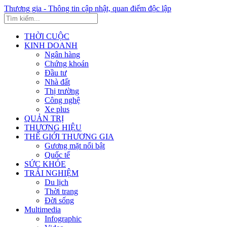
Thương gia - Thông tin cập nhật, quan điểm độc lập
THỜI CUỘC
KINH DOANH
Ngân hàng
Chứng khoán
Đầu tư
Nhà đất
Thị trường
Công nghệ
Xe plus
QUẢN TRỊ
THƯƠNG HIỆU
THẾ GIỚI THƯƠNG GIA
Gương mặt nổi bật
Quốc tế
SỨC KHỎE
TRẢI NGHIỆM
Du lịch
Thời trang
Đời sống
Multimedia
Infographic