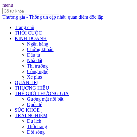
menu
Thương gia - Thông tin cập nhật, quan điểm độc lập
Trang chủ
THỜI CUỘC
KINH DOANH
Ngân hàng
Chứng khoán
Đầu tư
Nhà đất
Thị trường
Công nghệ
Xe plus
QUẢN TRỊ
THƯƠNG HIỆU
THẾ GIỚI THƯƠNG GIA
Gương mặt nổi bật
Quốc tế
SỨC KHỎE
TRẢI NGHIỆM
Du lịch
Thời trang
Đời sống