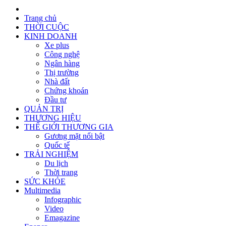
Trang chủ
THỜI CUỘC
KINH DOANH
Xe plus
Công nghệ
Ngân hàng
Thị trường
Nhà đất
Chứng khoán
Đầu tư
QUẢN TRỊ
THƯƠNG HIỆU
THẾ GIỚI THƯƠNG GIA
Gương mặt nổi bật
Quốc tế
TRẢI NGHIỆM
Du lịch
Thời trang
SỨC KHỎE
Multimedia
Infographic
Video
Emagazine