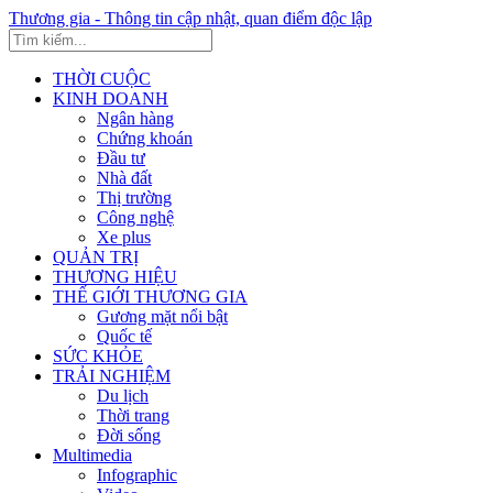
Thương gia - Thông tin cập nhật, quan điểm độc lập
THỜI CUỘC
KINH DOANH
Ngân hàng
Chứng khoán
Đầu tư
Nhà đất
Thị trường
Công nghệ
Xe plus
QUẢN TRỊ
THƯƠNG HIỆU
THẾ GIỚI THƯƠNG GIA
Gương mặt nổi bật
Quốc tế
SỨC KHỎE
TRẢI NGHIỆM
Du lịch
Thời trang
Đời sống
Multimedia
Infographic