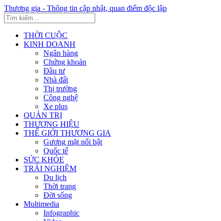
Thương gia - Thông tin cập nhật, quan điểm độc lập
THỜI CUỘC
KINH DOANH
Ngân hàng
Chứng khoán
Đầu tư
Nhà đất
Thị trường
Công nghệ
Xe plus
QUẢN TRỊ
THƯƠNG HIỆU
THẾ GIỚI THƯƠNG GIA
Gương mặt nổi bật
Quốc tế
SỨC KHỎE
TRẢI NGHIỆM
Du lịch
Thời trang
Đời sống
Multimedia
Infographic