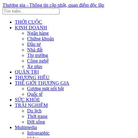
Thương gia - Thông tin cập nhật, quan điểm độc lập
THỜI CUỘC
KINH DOANH
Ngân hàng
Chứng khoán
Đầu tư
Nhà đất
Thị trường
Công nghệ
Xe plus
QUẢN TRỊ
THƯƠNG HIỆU
THẾ GIỚI THƯƠNG GIA
Gương mặt nổi bật
Quốc tế
SỨC KHỎE
TRẢI NGHIỆM
Du lịch
Thời trang
Đời sống
Multimedia
Infographic