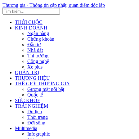
Thương gia - Thông tin cập nhật, quan điểm độc lập
THỜI CUỘC
KINH DOANH
Ngân hàng
Chứng khoán
Đầu tư
Nhà đất
Thị trường
Công nghệ
Xe plus
QUẢN TRỊ
THƯƠNG HIỆU
THẾ GIỚI THƯƠNG GIA
Gương mặt nổi bật
Quốc tế
SỨC KHỎE
TRẢI NGHIỆM
Du lịch
Thời trang
Đời sống
Multimedia
Infographic