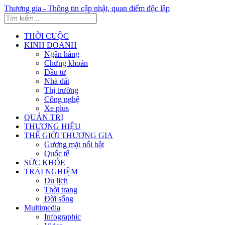
Thương gia - Thông tin cập nhật, quan điểm độc lập
THỜI CUỘC
KINH DOANH
Ngân hàng
Chứng khoán
Đầu tư
Nhà đất
Thị trường
Công nghệ
Xe plus
QUẢN TRỊ
THƯƠNG HIỆU
THẾ GIỚI THƯƠNG GIA
Gương mặt nổi bật
Quốc tế
SỨC KHỎE
TRẢI NGHIỆM
Du lịch
Thời trang
Đời sống
Multimedia
Infographic