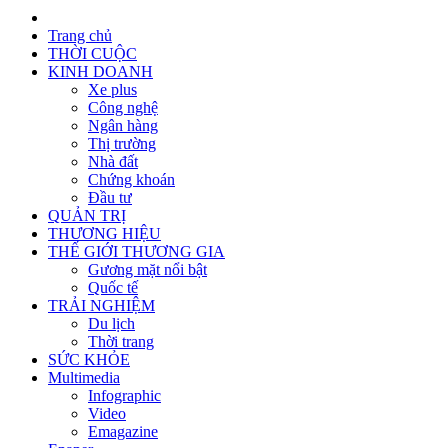
Trang chủ
THỜI CUỘC
KINH DOANH
Xe plus
Công nghệ
Ngân hàng
Thị trường
Nhà đất
Chứng khoán
Đầu tư
QUẢN TRỊ
THƯƠNG HIỆU
THẾ GIỚI THƯƠNG GIA
Gương mặt nổi bật
Quốc tế
TRẢI NGHIỆM
Du lịch
Thời trang
SỨC KHỎE
Multimedia
Infographic
Video
Emagazine