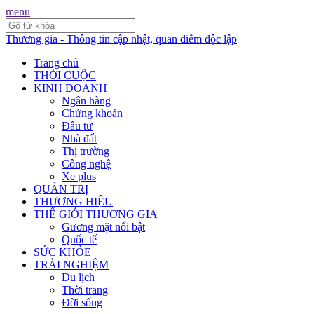
menu
Thương gia - Thông tin cập nhật, quan điểm độc lập
Trang chủ
THỜI CUỘC
KINH DOANH
Ngân hàng
Chứng khoán
Đầu tư
Nhà đất
Thị trường
Công nghệ
Xe plus
QUẢN TRỊ
THƯƠNG HIỆU
THẾ GIỚI THƯƠNG GIA
Gương mặt nổi bật
Quốc tế
SỨC KHỎE
TRẢI NGHIỆM
Du lịch
Thời trang
Đời sống