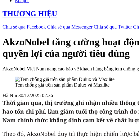
Epaper
THƯƠNG HIỆU
Chia sẻ qua Facebook
Chia sẻ qua Messenger
Chia sẻ qua Twitter
Ch
AkzoNobel tăng cường hoạt động
quyền lợi của người tiêu dùng
AkzoNobel Việt Nam nâng cao bảo vệ khách hàng bằng tem chống giả,
Tem chống giả trên sản phẩm Dulux và Maxilite
Hà Nhi
30/12/2025 02:36
Thời gian qua, thị trường ghi nhận nhiều thông t
hao tổn chi phí, làm giảm tuổi thọ công trình do
Nam chính thức khẳng định cam kết về chất lượ
Theo đó, AkzoNobel duy trì thực hiện chiến lược b