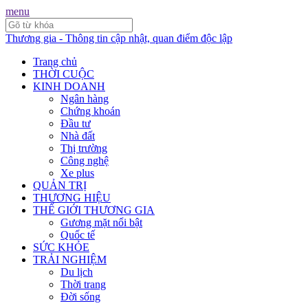
menu
Thương gia - Thông tin cập nhật, quan điểm độc lập
Trang chủ
THỜI CUỘC
KINH DOANH
Ngân hàng
Chứng khoán
Đầu tư
Nhà đất
Thị trường
Công nghệ
Xe plus
QUẢN TRỊ
THƯƠNG HIỆU
THẾ GIỚI THƯƠNG GIA
Gương mặt nổi bật
Quốc tế
SỨC KHỎE
TRẢI NGHIỆM
Du lịch
Thời trang
Đời sống