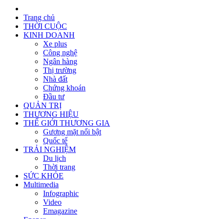
Trang chủ
THỜI CUỘC
KINH DOANH
Xe plus
Công nghệ
Ngân hàng
Thị trường
Nhà đất
Chứng khoán
Đầu tư
QUẢN TRỊ
THƯƠNG HIỆU
THẾ GIỚI THƯƠNG GIA
Gương mặt nổi bật
Quốc tế
TRẢI NGHIỆM
Du lịch
Thời trang
SỨC KHỎE
Multimedia
Infographic
Video
Emagazine