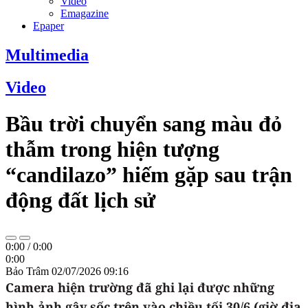
Video
Emagazine
Epaper
Multimedia
Video
Bầu trời chuyển sang màu đỏ
thẫm trong hiện tượng
“candilazo” hiếm gặp sau trận
động đất lịch sử
0:00
/
0:00
0:00
Bảo Trâm
02/07/2026 09:16
Camera hiện trường đã ghi lại được những
hình ảnh gây sốc trên vào chiều tối 30/6 (giờ địa