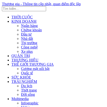
Thương gia - Thông tin cập nhật, quan điểm độc lập
THỜI CUỘC
KINH DOANH
Ngân hàng
Chứng khoán
Đầu tư
Nhà đất
Thị trường
Công nghệ
Xe plus
QUẢN TRỊ
THƯƠNG HIỆU
THẾ GIỚI THƯƠNG GIA
Gương mặt nổi bật
Quốc tế
SỨC KHỎE
TRẢI NGHIỆM
Du lịch
Thời trang
Đời sống
Multimedia
Infographic