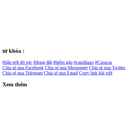
từ khóa :
#bầu trời đỏ rực
#đọng đất
#hiếm gặp
#candilazo
#Caracas
Chia sẻ qua Facebook
Chia sẻ qua Messenger
Chia sẻ qua Twitter
Chia sẻ qua Telegram
Chia sẻ qua Email
Copy link bài viết
Xem thêm