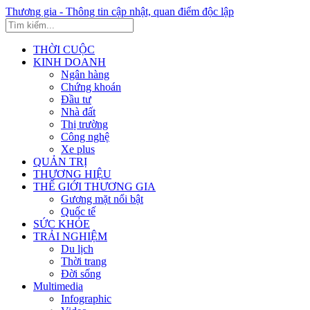
Thương gia - Thông tin cập nhật, quan điểm độc lập
THỜI CUỘC
KINH DOANH
Ngân hàng
Chứng khoán
Đầu tư
Nhà đất
Thị trường
Công nghệ
Xe plus
QUẢN TRỊ
THƯƠNG HIỆU
THẾ GIỚI THƯƠNG GIA
Gương mặt nổi bật
Quốc tế
SỨC KHỎE
TRẢI NGHIỆM
Du lịch
Thời trang
Đời sống
Multimedia
Infographic