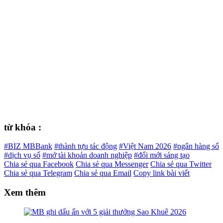
từ khóa :
#BIZ MBBank
#thành tựu tác động
#Việt Nam 2026
#ngân hàng số
#dịch vụ số
#mở tài khoản doanh nghiệp
#đổi mới sáng tạo
Chia sẻ qua Facebook
Chia sẻ qua Messenger
Chia sẻ qua Twitter
Chia sẻ qua Telegram
Chia sẻ qua Email
Copy link bài viết
Xem thêm