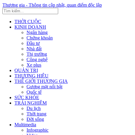
Thương gia - Thông tin cập nhật, quan điểm độc lập
THỜI CUỘC
KINH DOANH
Ngân hàng
Chứng khoán
Đầu tư
Nhà đất
Thị trường
Công nghệ
Xe plus
QUẢN TRỊ
THƯƠNG HIỆU
THẾ GIỚI THƯƠNG GIA
Gương mặt nổi bật
Quốc tế
SỨC KHỎE
TRẢI NGHIỆM
Du lịch
Thời trang
Đời sống
Multimedia
Infographic