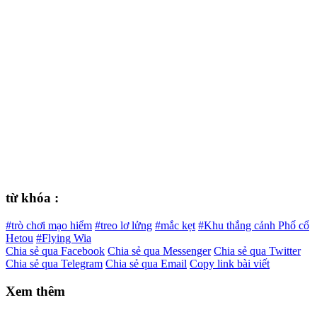
từ khóa :
#trò chơi mạo hiểm
#treo lơ lửng
#mắc kẹt
#Khu thắng cảnh Phố cổ
Hetou
#Flying Wia
Chia sẻ qua Facebook
Chia sẻ qua Messenger
Chia sẻ qua Twitter
Chia sẻ qua Telegram
Chia sẻ qua Email
Copy link bài viết
Xem thêm