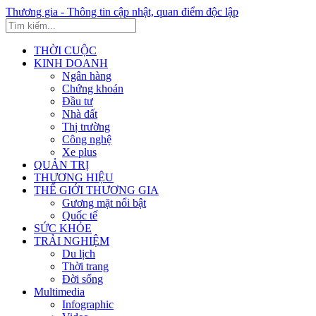
Thương gia - Thông tin cập nhật, quan điểm độc lập
THỜI CUỘC
KINH DOANH
Ngân hàng
Chứng khoán
Đầu tư
Nhà đất
Thị trường
Công nghệ
Xe plus
QUẢN TRỊ
THƯƠNG HIỆU
THẾ GIỚI THƯƠNG GIA
Gương mặt nổi bật
Quốc tế
SỨC KHỎE
TRẢI NGHIỆM
Du lịch
Thời trang
Đời sống
Multimedia
Infographic